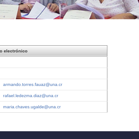
o electrónico
armando.torres.fauaz@una.cr
rafael.ledezma.diaz@una.cr
maria.chaves.ugalde@una.cr