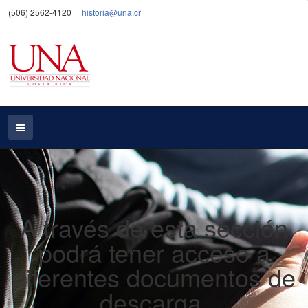
(506) 2562-4120
historia
@una.cr
A través de esta sección
podrá tener acceso a
diferentes documentos de
descarga.